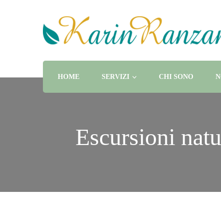
Guida Turistica e Naturalistica, Naturopata e chef di alt
Karin Ranzani
HOME
SERVIZI
CHI SONO
N
Escursioni natu