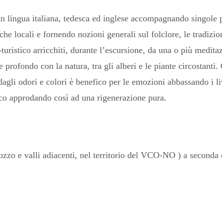
in lingua italiana, tedesca ed inglese accompagnando singole p
e locali e fornendo nozioni generali sul folclore, le tradizioni
co-turistico arricchiti, durante l’escursione, da una o più medi
e profondo con la natura, tra gli alberi e le piante circostant
agli odori e colori è benefico per le emozioni abbassando i liv
iaco approdando così ad una rigenerazione pura.
gozzo e valli adiacenti, nel territorio del VCO-NO ) a second