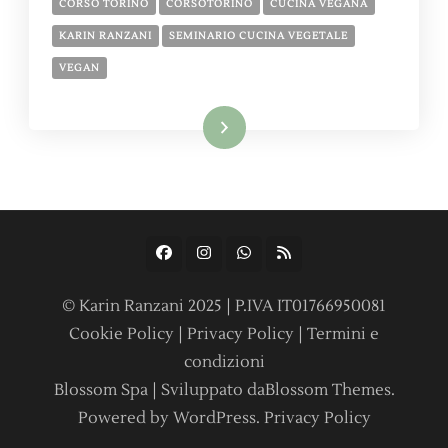
CORSO TORINO
CORSOTORINO
CUCINA VEGANA
KARIN RANZANI
SEMINARIO CUCINA VEGETALE
VEGAN
Leggi tutto
© Karin Ranzani 2025 | P.IVA IT01766950081
Cookie Policy
|
Privacy Policy
|
Termini e
condizioni
Blossom Spa | Sviluppato da
Blossom Themes
.
Powered by
WordPress
.
Privacy Policy