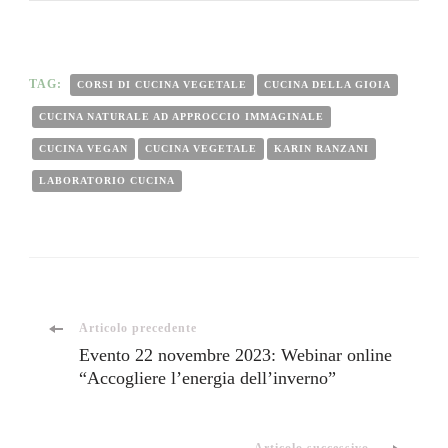
TAG:
CORSI DI CUCINA VEGETALE
CUCINA DELLA GIOIA
CUCINA NATURALE AD APPROCCIO IMMAGINALE
CUCINA VEGAN
CUCINA VEGETALE
KARIN RANZANI
LABORATORIO CUCINA
Navigazione
Articolo precedente
Evento 22 novembre 2023: Webinar online
“Accogliere l’energia dell’inverno”
articoli