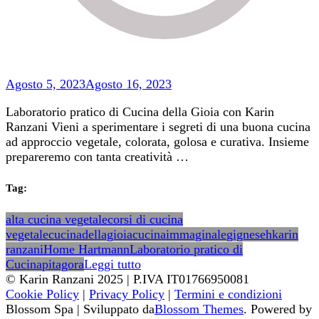
Agosto 5, 2023
Agosto 16, 2023
Laboratorio pratico di Cucina della Gioia con Karin
Ranzani Vieni a sperimentare i segreti di una buona cucina
ad approccio vegetale, colorata, golosa e curativa. Insieme
prepareremo con tanta creatività …
Tag:
alta cucina vegetale
corsi di cucina
vegetale
cucinadellagioia
cucinaimmaginale
gignese
hkarin
ranzani
Home Hartmann
Laboratorio pratico di
Cucina
pitagora
Leggi tutto
© Karin Ranzani 2025 | P.IVA IT01766950081
Cookie Policy
|
Privacy Policy
|
Termini e condizioni
Blossom Spa | Sviluppato da
Blossom Themes
. Powered by