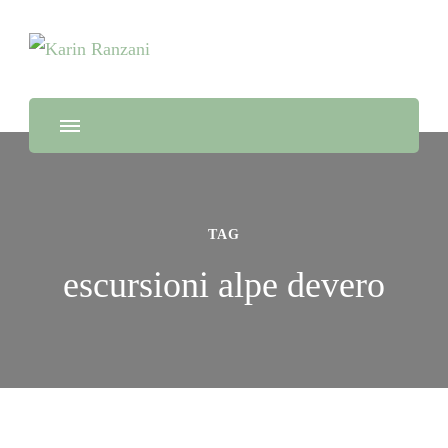
Guida Turistica e Naturalistica, Naturopata e chef di alta cucina
Karin Ranzani
100% vegetale
TAG
escursioni alpe devero