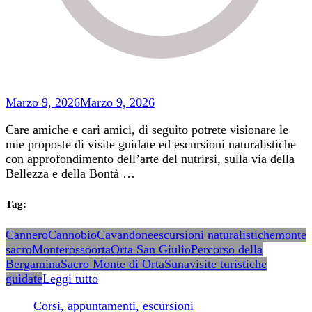
Marzo 9, 2026
Marzo 9, 2026
Care amiche e cari amici, di seguito potrete visionare le
mie proposte di visite guidate ed escursioni naturalistiche
con approfondimento dell’arte del nutrirsi, sulla via della
Bellezza e della Bontà …
Tag:
Cannero
Cannobio
Cavandone
escursioni naturalistiche
monte
sacro
Monterosso
orta
Orta San Giulio
Percorso della
Bergamina
Sacro Monte di Orta
Suna
visite turistiche
guidate
Leggi tutto
Corsi, appuntamenti, escursioni