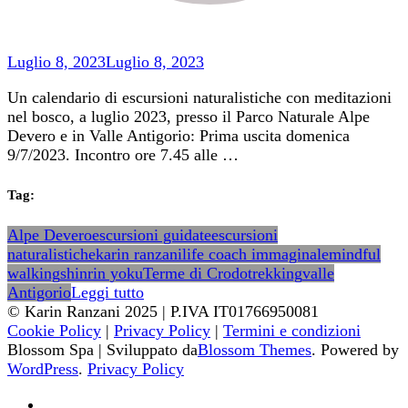
Luglio 8, 2023
Luglio 8, 2023
Un calendario di escursioni naturalistiche con meditazioni
nel bosco, a luglio 2023, presso il Parco Naturale Alpe
Devero e in Valle Antigorio: Prima uscita domenica
9/7/2023. Incontro ore 7.45 alle …
Tag:
Alpe Devero
escursioni guidate
escursioni
naturalistiche
karin ranzani
life coach immaginale
mindful
walking
shinrin yoku
Terme di Crodo
trekking
valle
Antigorio
Leggi tutto
© Karin Ranzani 2025 | P.IVA IT01766950081
Cookie Policy
|
Privacy Policy
|
Termini e condizioni
Blossom Spa | Sviluppato da
Blossom Themes
. Powered by
WordPress
.
Privacy Policy