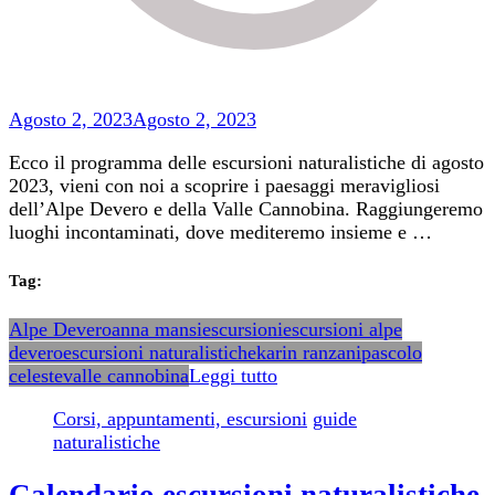
Agosto 2, 2023
Agosto 2, 2023
Ecco il programma delle escursioni naturalistiche di agosto
2023, vieni con noi a scoprire i paesaggi meravigliosi
dell’Alpe Devero e della Valle Cannobina. Raggiungeremo
luoghi incontaminati, dove mediteremo insieme e …
Tag:
Alpe Devero
anna mansi
escursioni
escursioni alpe
devero
escursioni naturalistiche
karin ranzani
pascolo
celeste
valle cannobina
Leggi tutto
Corsi, appuntamenti, escursioni
guide
naturalistiche