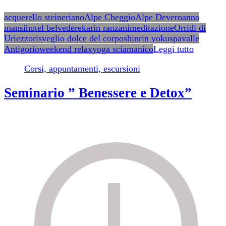
acquerello steineriano
Alpe Cheggio
Alpe Devero
anna
mansi
hotel belvedere
karin ranzani
meditazione
Orridi di
Uriezzo
risveglio dolce del corpo
shinrin yoku
spa
valle
Antigorio
weekend relax
yoga sciamanico
Leggi tutto
Corsi, appuntamenti, escursioni
Seminario ” Benessere e Detox”