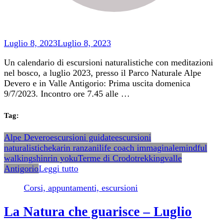
Luglio 8, 2023
Luglio 8, 2023
Un calendario di escursioni naturalistiche con meditazioni
nel bosco, a luglio 2023, presso il Parco Naturale Alpe
Devero e in Valle Antigorio: Prima uscita domenica
9/7/2023. Incontro ore 7.45 alle …
Tag:
Alpe Devero
escursioni guidate
escursioni
naturalistiche
karin ranzani
life coach immaginale
mindful
walking
shinrin yoku
Terme di Crodo
trekking
valle
Antigorio
Leggi tutto
Corsi, appuntamenti, escursioni
La Natura che guarisce – Luglio