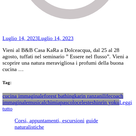
Luglio 14, 2023
Luglio 14, 2023
Vieni al B&B Casa KaRa a Dolceacqua, dal 25 al 28
agosto, tuffati nel seminario ” Essere nel flusso”. Vieni a
scoprire una natura meravigliosa i profumi della buona
cucina …
Tag:
cucina immaginale
forest bathing
karin ranzani
lifecoach
immaginale
musicalchimia
pascoloceleste
shinrin yoku
Leggi
tutto
Corsi, appuntamenti, escursioni
guide
naturalistiche