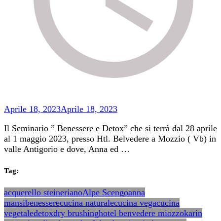
Aprile 18, 2023
Aprile 18, 2023
Il Seminario ” Benessere e Detox” che si terrà dal 28 aprile
al 1 maggio 2023, presso Htl. Belvedere a Mozzio ( Vb) in
valle Antigorio e dove, Anna ed …
Tag:
acquerello steineriano
Alpe Scengo
anna
mansi
benessere
cucina naturale
cucina vega
cucina
vegetale
detox
dry brushing
hotel benvedere miozzo
karin