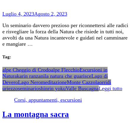
Luglio 4, 2023
Agosto 2, 2023
Un seminario davvero prezioso per riconnettersi alle radici
e risvegliare la forza della Natura che risiede in tutti noi,
avvolti da una Natura incantevole e guidati nel camminare
e mangiare …
Tag:
alpe Cheggio di Crodo
alpe Flecchio
Escursioni in
Natura
karin ranzani
la natura che guarisce
Lago di
Devero
Lago Nero
meditazione
Monte Cazzola
orridi
uriezzo
seminario
shinrin yoku
Valle Buscagna
Leggi tutto
Corsi, appuntamenti, escursioni
La montagna sacra