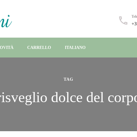
a cucina 100% vegetale
Tel
+3
OVITÀ
CARRELLO
ITALIANO
TAG
risveglio dolce del corp