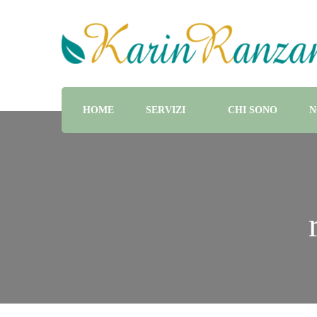
Guida Turistica e Naturalistica, Naturopata e chef di alt
Karin Ranzani
HOME
SERVIZI
CHI SONO
N