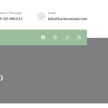
efono e Whastapp
Email
9 345 6061113
info@karinranzani.com
o