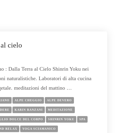
 al cielo
o : Dalla Terra al Cielo Shinrin Yoku nei
ni naturalistiche. Laboratori di alta cucina
getale. meditazioni del mattino …
RIANO
ALPE CHEGGIO
ALPE DEVERO
EDERE
KARIN RANZANI
MEDITAZIONE
GLIO DOLCE DEL CORPO
SHINRIN YOKU
SPA
ND RELAX
YOGA SCIAMANICO