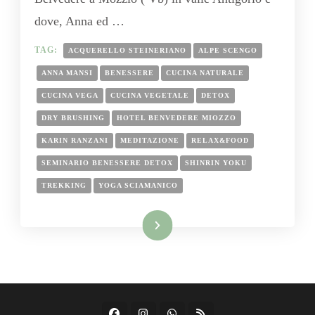
dove, Anna ed …
TAG:
ACQUERELLO STEINERIANO
ALPE SCENGO
ANNA MANSI
BENESSERE
CUCINA NATURALE
CUCINA VEGA
CUCINA VEGETALE
DETOX
DRY BRUSHING
HOTEL BENVEDERE MIOZZO
KARIN RANZANI
MEDITAZIONE
RELAX&FOOD
SEMINARIO BENESSERE DETOX
SHINRIN YOKU
TREKKING
YOGA SCIAMANICO
Leggi tutto