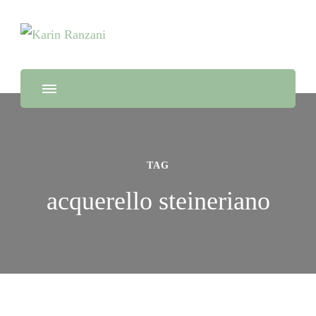
Guida Turistica e Naturalistica, Naturopata e chef di alta cucina
Karin Ranzani
100% vegetale
TAG
acquerello steineriano